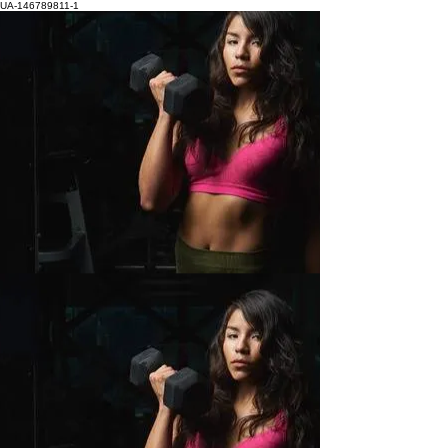
UA-146789811-1